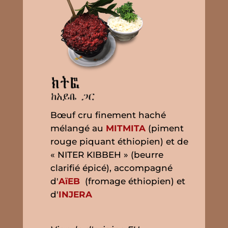
Bœuf cru finement haché
mélangé au
MITMITA
(piment
rouge piquant éthiopien) et de
« NITER KIBBEH » (beurre
clarifié épicé), accompagné
d'
AïEB
(fromage éthiopien) et
d'
INJERA