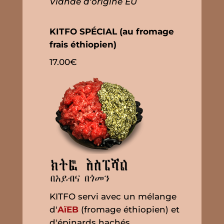
Viande d'origine EU
KITFO SPÉCIAL (au fromage
frais éthiopien)
17.00€
KITFO servi avec un mélange
d'
AïEB
(fromage éthiopien) et
d'épinards hachés,