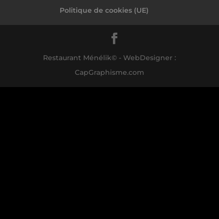
Politique de cookies (UE)
Restaurant Ménélik© - WebDesigner :
CapGraphisme.com