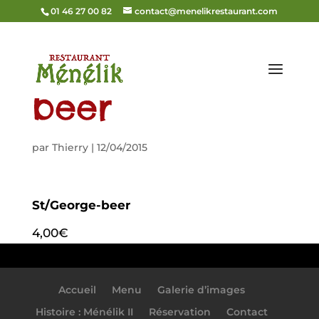
01 46 27 00 82
contact@menelikrestaurant.com
St/George-
beer
par
Thierry
|
12/04/2015
St/George-beer
4,00€
Accueil
Menu
Galerie d’images
Histoire : Ménélik II
Réservation
Contact