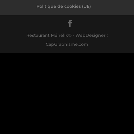
Politique de cookies (UE)
Restaurant Ménélik© - WebDesigner :
CapGraphisme.com