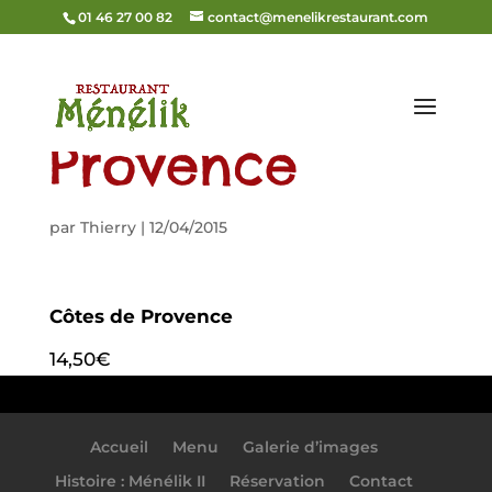
01 46 27 00 82
contact@menelikrestaurant.com
Côtes de
Provence
par
Thierry
|
12/04/2015
Côtes de Provence
14,50€
Accueil
Menu
Galerie d’images
Histoire : Ménélik II
Réservation
Contact