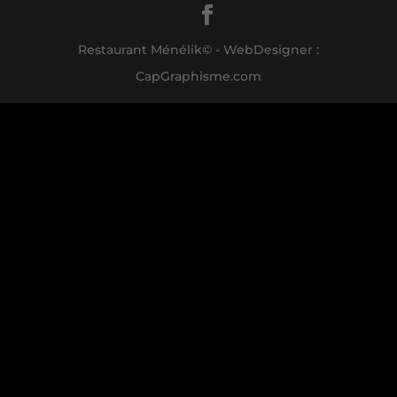
Restaurant Ménélik© - WebDesigner :
CapGraphisme.com