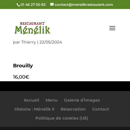
01 46 27 00 82
contact@menelikrestaurant.com
Brouilly
par
Thierry
|
22/05/2024
Brouilly
16,00€
Accueil
Menu
Galerie d’images
Histoire : Ménélik II
Réservation
Contact
Politique de cookies (UE)